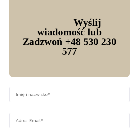
Potrzebujesz szybkiej
Wyślij
porady on-line?
wiadomość lub
Zadzwoń +48 530 230
577