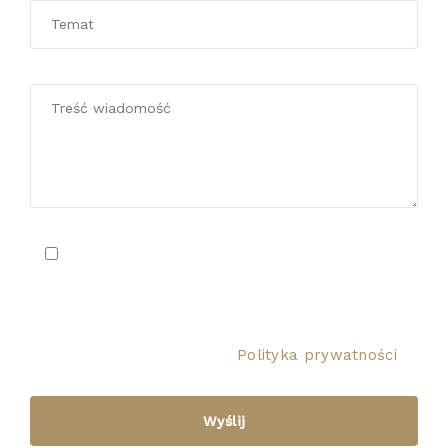
Wyrażam zgodę na przetwarzanie danych
osobowych. Administratorem Twoich danych
osobowych jest Kancelaria Radcy Prawnego
Paulina Jędruś. Więcej informacji o danych
osobowych znajdziesz w
Polityka prywatności
.