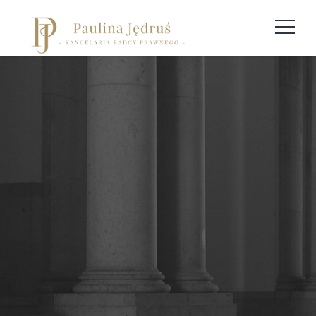
Archives
Home
Posts tagged "postępowanie
przeciwegzekucyjne"