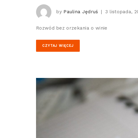
by
Paulina Jędruś
|
3 listopada, 
Rozwód bez orzekania o winie
CZYTAJ WIĘCEJ