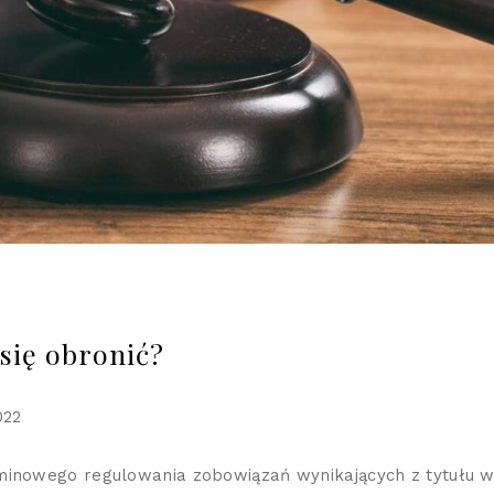
 się obronić?
022
rminowego regulowania zobowiązań wynikających z tytułu