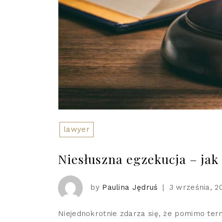
lawyer
Niesłuszna egzekucja – jak
by
Paulina Jędruś
|
3 września, 2
Niejednokrotnie zdarza się, że pomimo te