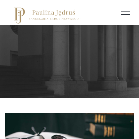
Archives
Home
Posts tagged "wierzyciel"